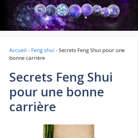
Aller
au
contenu
Accueil
-
Feng shui
-
Secrets Feng Shui pour une
bonne carrière
Secrets Feng Shui
pour une bonne
carrière