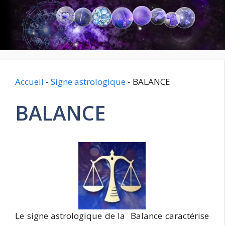
Aller
au
contenu
Accueil
-
Signe astrologique
-
BALANCE
BALANCE
Le signe astrologique de la Balance caractérise