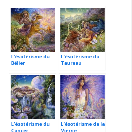
L’ésotérisme du
L’ésotérisme du
Bélier
Taureau
L’ésotérisme du
L’ésotérisme de la
Cancer
Vierge