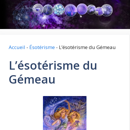
Aller
au
contenu
Accueil
-
Ésotérisme
-
L’ésotérisme du Gémeau
L’ésotérisme du
Gémeau