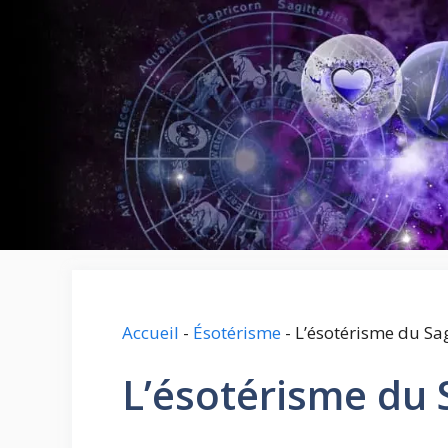
Aller
au
contenu
Accueil
-
Ésotérisme
-
L’ésotérisme du Sag
L’ésotérisme du 