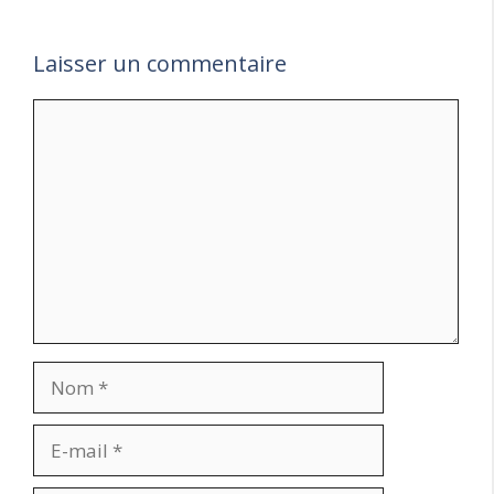
Laisser un commentaire
Commentaire
Nom
E-
mail