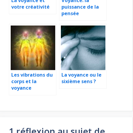
La voyance et
Voyance: la
votre créativité
puissance de la
pensée
Les vibrations du
La voyance ou le
corps et la
sixième sens ?
voyance
1 réflexion au sujet de