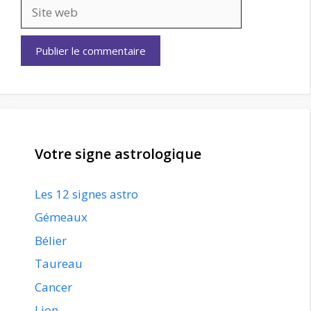
Site
web
Votre signe astrologique
Les 12 signes astro
Gémeaux
Bélier
Taureau
Cancer
Lion