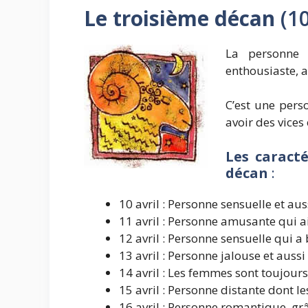
Le troisième décan
(10
La personne 
enthousiaste, a
C’est une pers
avoir des vices 
Les caracté
décan
:
10 avril : Personne sensuelle et au
11 avril : Personne amusante qui ai
12 avril : Personne sensuelle qui 
13 avril : Personne jalouse et aussi d
14 avril : Les femmes sont toujours
15 avril : Personne distante dont le
16 avril : Personne romantique, gr