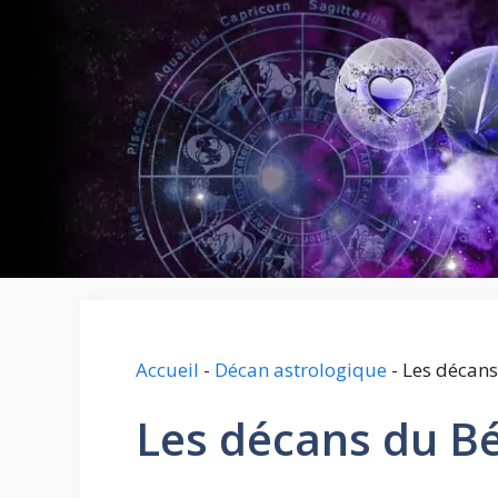
Aller
au
contenu
Accueil
-
Décan astrologique
-
Les décans
Les décans du Bé