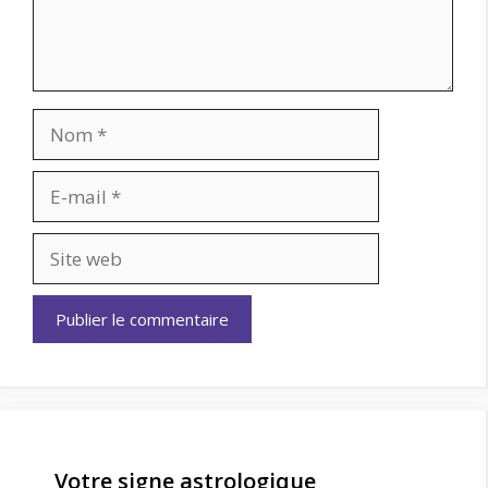
Nom
E-
mail
Site
web
Votre signe astrologique