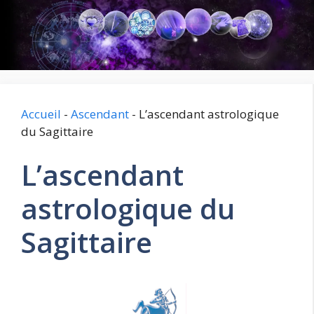
Aller
au
contenu
Accueil
-
Ascendant
-
L’ascendant astrologique
du Sagittaire
L’ascendant
astrologique du
Sagittaire