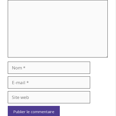
Commentaire
Nom
E-
mail
Site
web