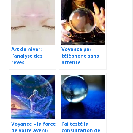
Art de rêver:
Voyance par
l’analyse des
téléphone sans
rêves
attente
Voyance – la force
J’ai testé la
de votre avenir
consultation de