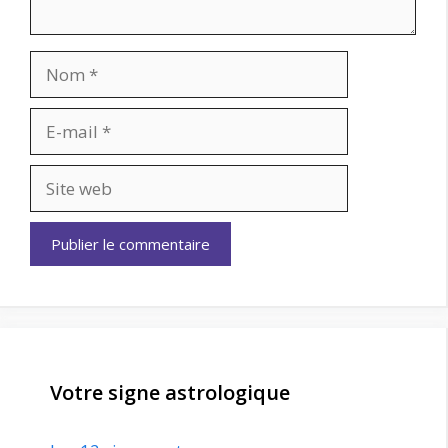
Nom
E-
mail
Site
web
Votre signe astrologique