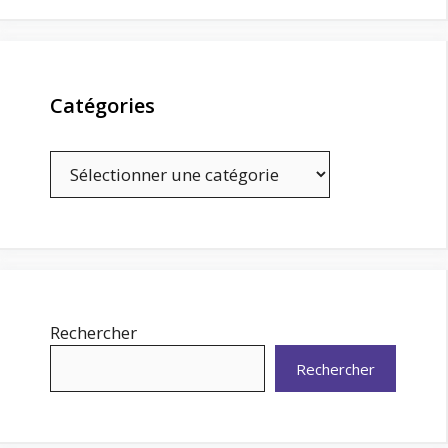
Catégories
Catégories
Rechercher
Rechercher