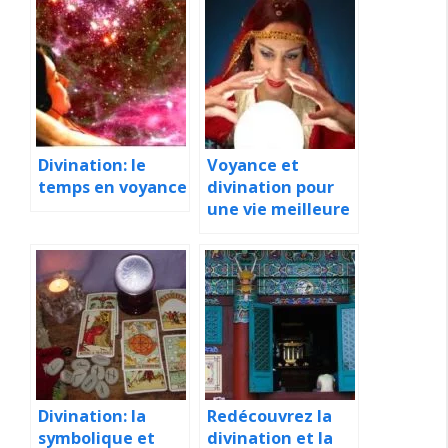
Divination: le
Voyance et
temps en voyance
divination pour
une vie meilleure
Divination: la
Redécouvrez la
symbolique et
divination et la