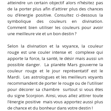
atteindre un certain objectif alors n’hésitez pas
de la porter plus afin d’attirer plus des chances
ou d’énergie positive. Consultez ci-dessous la
symbolique des couleurs en divination.
Comment bien utiliser les couleurs pour avoir
une meilleure vie et un bon destin ?
Selon la divination et la voyance, la couleur
rouge est une couler intense et complexe qui
apporte la force, la santé, le désir mais aussi un
possible danger. La planète Mars gouverne la
couleur rouge et le jour représentatif est le
Mardi. Les astrologues et les meilleurs voyants
recommandent de porter le rouge ou de l’utiliser
pour décorer sa chambre surtout si vous êtes
du signe Scorpion. Ainsi, vous allez attirer toute
l’énergie positive mais vous apportez aussi plus
de chance et du bonheur dans votre destin !