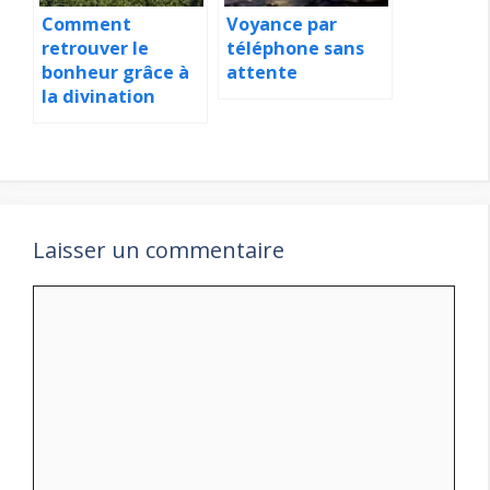
Comment
Voyance par
retrouver le
téléphone sans
bonheur grâce à
attente
la divination
Laisser un commentaire
Commentaire