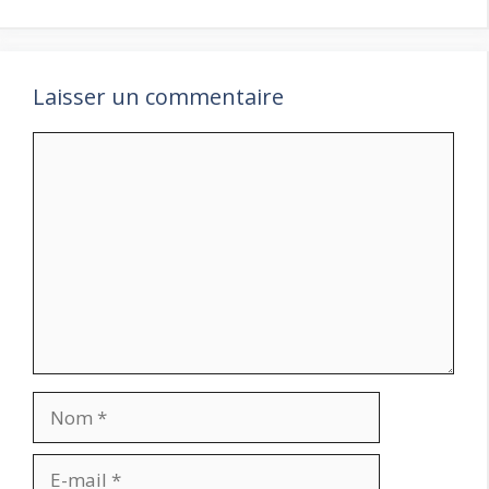
Laisser un commentaire
Commentaire
Nom
E-