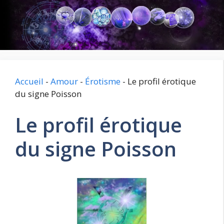
Aller
au
contenu
Accueil
-
Amour
-
Érotisme
-
Le profil érotique
du signe Poisson
Le profil érotique
du signe Poisson