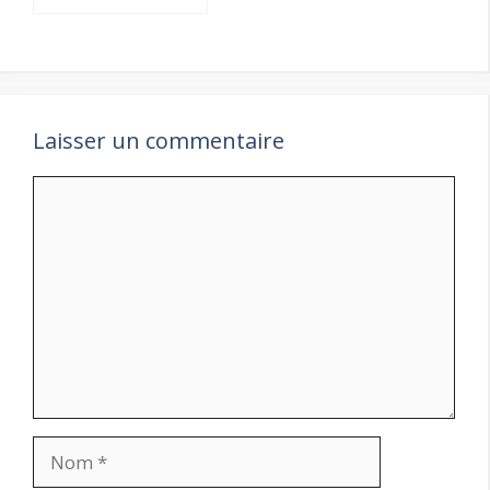
Laisser un commentaire
Commentaire
Nom