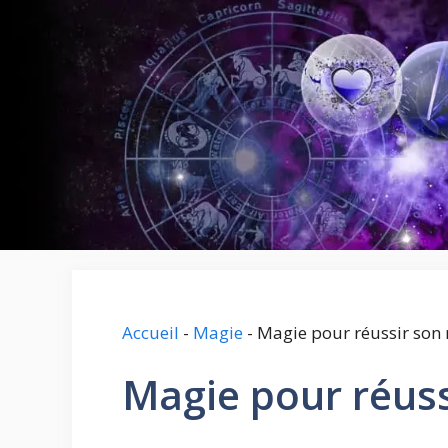
Aller
au
contenu
Accueil
-
Magie
-
Magie pour réussir son
Magie pour réus