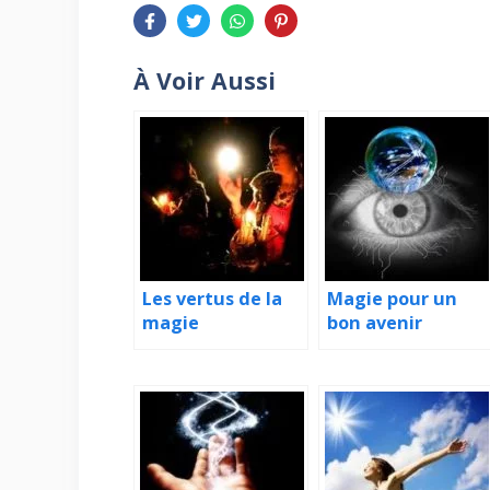
À Voir Aussi
Les vertus de la
Magie pour un
magie
bon avenir