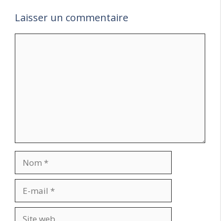
Laisser un commentaire
Commentaire
Nom
E-
mail
Site