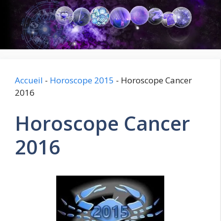
Aller
au
contenu
Accueil
-
Horoscope 2015
-
Horoscope Cancer
2016
Horoscope Cancer
2016