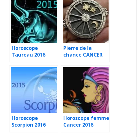
Horoscope
Pierre de la
Taureau 2016
chance CANCER
Horoscope
Horoscope femme
Scorpion 2016
Cancer 2016