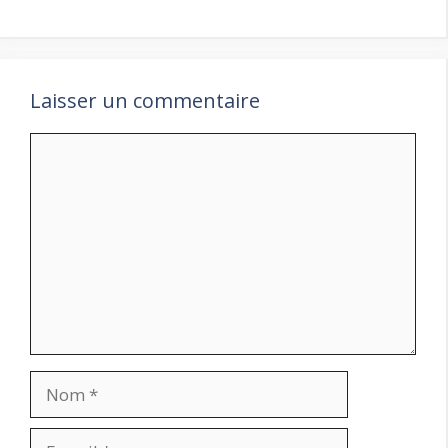
Laisser un commentaire
Commentaire
Nom
E-