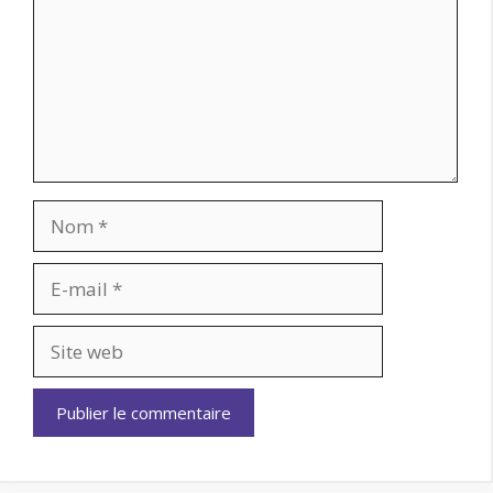
Nom
E-
mail
Site
web