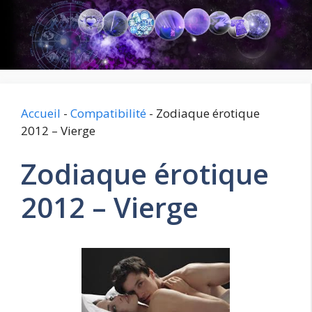
Aller
au
contenu
Accueil
-
Compatibilité
-
Zodiaque érotique
2012 – Vierge
Zodiaque érotique
2012 – Vierge