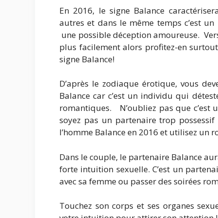
En 2016, le signe Balance caractériser
autres et dans le même temps c’est un p
une possible déception amoureuse. Vers 
plus facilement alors profitez-en surtou
signe Balance!
D’après le zodiaque érotique, vous deve
Balance car c’est un individu qui détes
romantiques. N’oubliez pas que c’est un
soyez pas un partenaire trop possessif 
l’homme Balance en 2016 et utilisez un ro
Dans le couple, le partenaire Balance au
forte intuition sexuelle. C’est un parten
avec sa femme ou passer des soirées ro
Touchez son corps et ses organes sexuels
votre intuition pour attirer son attention !