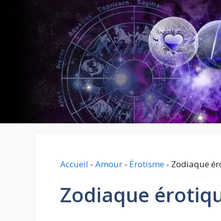
Aller
au
contenu
Accueil
-
Amour
-
Érotisme
-
Zodiaque ér
Zodiaque érotiq