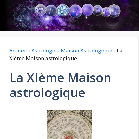
Aller
au
contenu
Accueil
-
Astrologie
-
Maison Astrologique
-
La
XIème Maison astrologique
La XIème Maison
astrologique