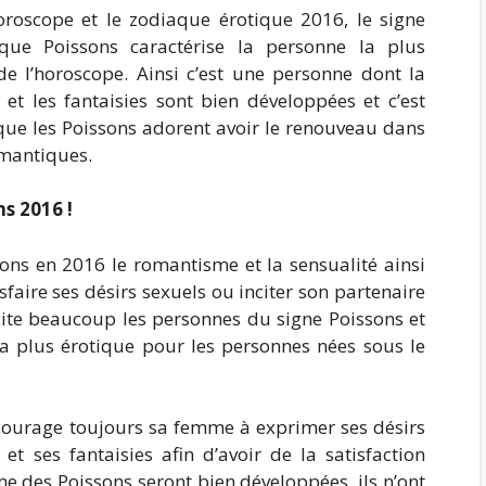
horoscope et le zodiaque érotique 2016, le signe
ique Poissons caractérise la personne la plus
de l’horoscope. Ainsi c’est une personne dont la
é et les fantaisies sont bien développées et c’est
que les Poissons adorent avoir le renouveau dans
omantiques.
s 2016 !
ns en 2016 le romantisme et la sensualité ainsi
sfaire ses désirs sexuels ou inciter son partenaire
cite beaucoup les personnes du signe Poissons et
la plus érotique pour les personnes nées sous le
courage toujours sa femme à exprimer ses désirs
 et ses fantaisies afin d’avoir de la satisfaction
sme des Poissons seront bien développées, ils n’ont