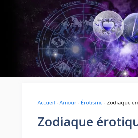
Aller
au
contenu
Accueil
-
Amour
-
Érotisme
-
Zodiaque ér
Zodiaque érotiqu