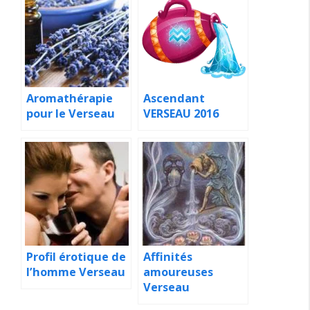
Aromathérapie
Ascendant
pour le Verseau
VERSEAU 2016
Profil érotique de
Affinités
l’homme Verseau
amoureuses
Verseau