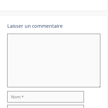
Laisser un commentaire
Commentaire
Nom
E-