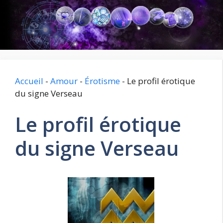
Aller
au
contenu
Accueil
-
Amour
-
Érotisme
-
Le profil érotique
du signe Verseau
Le profil érotique
du signe Verseau