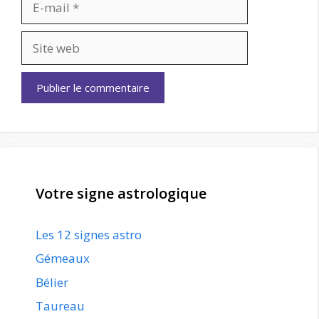
mail
Site
web
Votre signe astrologique
Les 12 signes astro
Gémeaux
Bélier
Taureau