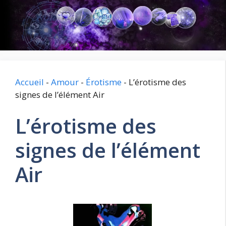
Aller
au
contenu
Accueil
-
Amour
-
Érotisme
-
L’érotisme des
signes de l’élément Air
L’érotisme des
signes de l’élément
Air