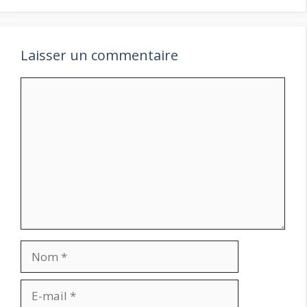
Laisser un commentaire
Commentaire
Nom
E-
mail