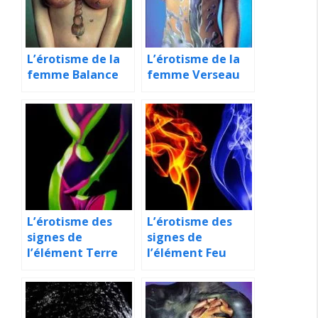
L’érotisme de la
L’érotisme de la
femme Balance
femme Verseau
L’érotisme des
L’érotisme des
signes de
signes de
l’élément Terre
l’élément Feu