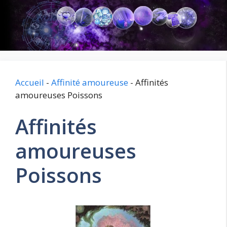
Aller
au
contenu
Accueil
-
Affinité amoureuse
-
Affinités
amoureuses Poissons
Affinités
amoureuses
Poissons