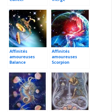
Affinités
Affinités
amoureuses
amoureuses
Balance
Scorpion