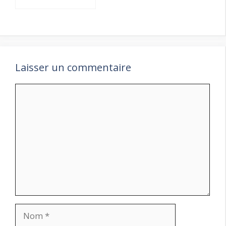
Laisser un commentaire
Commentaire
Nom