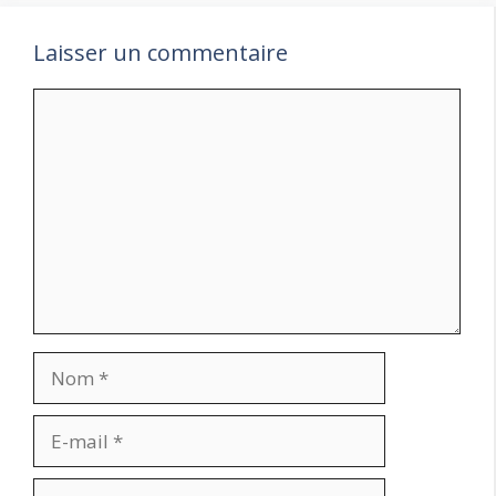
Laisser un commentaire
Commentaire
Nom
E-
mail
Site