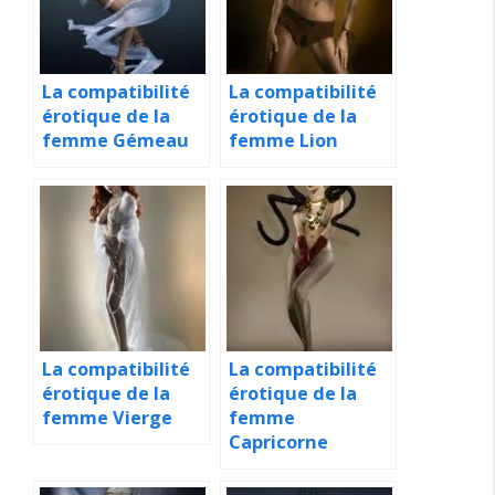
La compatibilité
La compatibilité
érotique de la
érotique de la
femme Gémeau
femme Lion
La compatibilité
La compatibilité
érotique de la
érotique de la
femme Vierge
femme
Capricorne