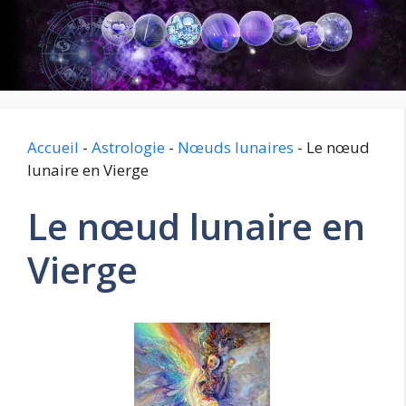
Aller
au
contenu
Accueil
-
Astrologie
-
Nœuds lunaires
-
Le nœud
lunaire en Vierge
Le nœud lunaire en
Vierge