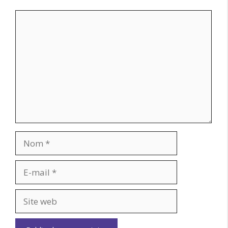
Commentaire
Nom
E-
mail
Site
web