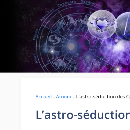
Aller
au
contenu
Accueil
-
Amour
-
L’astro-séduction des
L’astro-séducti